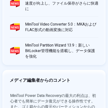
速度が向上し、ファイル保存がさらに快適
に
MiniTool Video Converter 5.0：MKAおよび
FLAC形式の動画変換に対応
MiniTool Partition Wizard 13.9：新しい
BitLocker管理機能を搭載し、データ保護
を強化
メディア編集者からのコメント
点は、初
MiniTool ShadowMaker無料版は、シンプルで使い
Min
す。
やすい操作性、またバックアップに関する様々な
しで
らの
設定も変更でき、PC初心者から上級者まで誰にで
なの