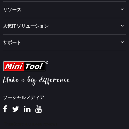
MiniTool Partition Wizard
リソース
MiniTool Power Data Recovery
MiniTool ShadowMaker
ディスクパーティションのヒント
MiniTool System Booster
人気ITソリューション
データ復元ヒント
MiniTool PDF Editor
データバックアップのヒント
Windows 10をWindows 11にアップグレード
MiniTool MovieMaker
PC高速化ヒント
サポート
MiniTool ニュースセンター
MiniTool uTube Downloader
PDF編集ヒント
MiniTool Video Converter
会社概要
動画編集ヒント
MiniTool Screen Recorder
FAQセンター
YouTubeヒント
ヘルプ
ビデオ変換ヒント
返金ポリシー
画面録画ヒント
知識ベース
ソーシャルメディア