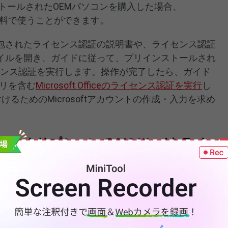
リインストールされたOEMパソコンを購入した場合、
fficeを無料で使うことができます。
包されたライセンス認証の説明書や、ライセンス認証
イルを開き、ガイドに従って、プリインストールされ
Sのライセンス認証を実行します。操作が完了したら、ガイド
プリを含む
Microsoft Officeのライセンス認証を実行
し
付けるためのMicrosoftアカウントの作成・入力を求め
65 サブスクリプションで MS Wordをライ
5サブスクリプションを購入すると、Word、Excel、
のMicrosoft Officeアプリを入手できます。Microsoft
後、Wordアプリは自動的にライセンス認証されるはず