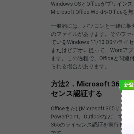
Windows OSとOfficeがプ
Microsoft Office WordやO
一般的には、パソコンと一緒に梱
のファイルがあります。そのファ
ているWindows 11/10 O
またはビデオに従って、Wordア
ます。この過程で、Officeと関連
られる場合があります。
方法2．Microsoft 3
センス認証する
OfficeまたはMicrosoft 36
PowerPoint、Outlookなど、すべて
365のライセンス認証を実行した
です。