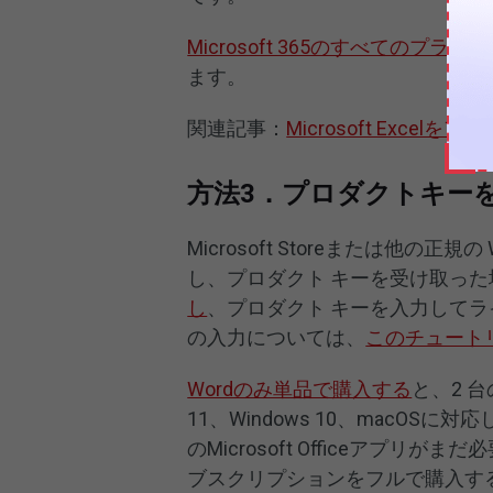
Microsoft 365のすべてのプラン
を
ます。
関連記事：
Microsoft Exc
方法3．プロダクトキー
Microsoft Storeまたは他の正規
し、プロダクト キーを受け取った
し
、プロダクト キーを入力してライ
の入力については、
このチュート
Wordのみ単品で購入する
と、2 台の
11、Windows 10、macOSに対応
のMicrosoft Officeアプリがまだ必要
ブスクリプションをフルで購入す