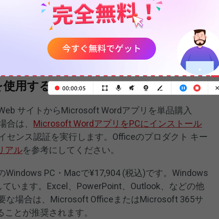
比較し、ニーズに基づいて、最適なプランを選択し
elをアクティブにして、すべての機能を利用する方法
を使用する
の Web サイトからMicrosoft Wordアプリを単品購入
場合は、
Microsoft WordアプリをPCにインストール
センス認証を実行します。Officeのプロダクト キー
リアル
を参考にしてください。
Windows PC・Macで¥17,904 (税込)です。Windows
しています。Excel、PowerPoint、Outlook、などの他
な場合は、Microsoft OfficeまたはMicrosoft 365サ
ることが推奨されます。