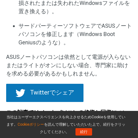
損されたまたは失われたWindowsファイルを
置き換える）。
サードパーティーソフトウェアでASUSノート
パソコンを修正します（Windows Boot
Geniusのような）。
ASUSノートパソコンは依然として電源が入らない
またはライトがオンにしない場合、専門家に助け
を求める必要があるかもしれません。
Twitterでシェア
この記事ではノートパソコンの修復と回復につい
当社はユーザーエクスペリエンスを向上させるためCookieを使用してい
てさらに多くの情報があります：
ノートパソコン
ます。
Cookieポリシー
を読んで理解していただいた上で、続行をクリッ
の修復と復元のチュートリアル（100％役立ち）
クしてください。
続行