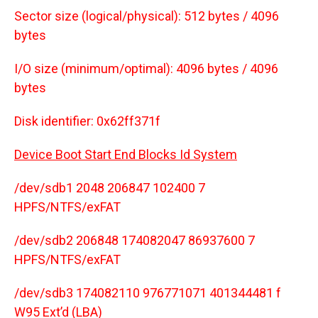
Sector size (logical/physical): 512 bytes / 4096
bytes
I/O size (minimum/optimal): 4096 bytes / 4096
bytes
Disk identifier: 0x62ff371f
Device Boot Start End Blocks Id System
/dev/sdb1 2048 206847 102400 7
HPFS/NTFS/exFAT
/dev/sdb2 206848 174082047 86937600 7
HPFS/NTFS/exFAT
/dev/sdb3 174082110 976771071 401344481 f
W95 Ext’d (LBA)