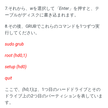
7.それから、
w
を選択して
「Enter」
を押すと、テ
ーブルがディスクに書き込まれます。
8.その後、GRUBでこれらのコマンドを1つずつ実
行してください。
sudo grub
root (hd0,1)
setup (hd0)
quit
ここで、
(h0,1)
は、1つ目のハードドライブとその
ドライブ上の2つ目のパーティションを表していま
す。