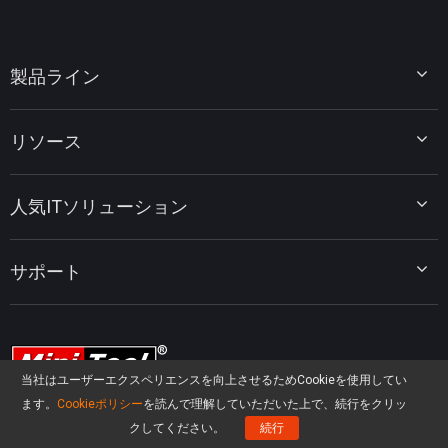
製品ライン
MiniTool Partition Wizard
リソース
MiniTool Power Data Recovery
MiniTool ShadowMaker
ディスクパーティションのヒント
MiniTool System Booster
人気ITソリューション
データ復元ヒント
MiniTool PDF Editor
データバックアップのヒント
MiniTool MovieMaker
Windows 10をWindows 11にアップグレード
PC高速化ヒント
MiniTool uTube Downloader
サポート
MiniTool ニュースセンター
PDF編集ヒント
MiniTool Video Converter
動画編集ヒント
MiniTool Screen Recorder
会社概要
YouTubeヒント
FAQセンター
ビデオ変換ヒント
ヘルプ
画面録画ヒント
当社はユーザーエクスペリエンスを向上させるためCookieを使用してい
返金ポリシー
知識ベース
ます。
Cookieポリシー
を読んで理解していただいた上で、続行をクリッ
クしてください。
続行