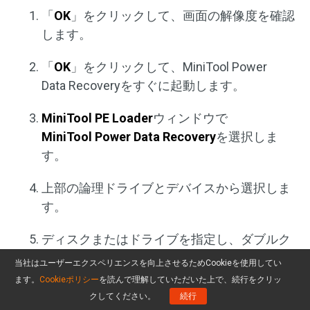
「
OK
」をクリックして、画面の解像度を確認
します。
「
OK
」をクリックして、MiniTool Power
Data Recoveryをすぐに起動します。
MiniTool PE Loader
ウィンドウで
MiniTool Power Data Recovery
を選択しま
す。
上部の論理ドライブとデバイスから選択しま
す。
ディスクまたはドライブを指定し、ダブルク
リックしてフルスキャンを開始します。
当社はユーザーエクスペリエンスを向上させるためCookieを使用してい
ます。
Cookieポリシー
を読んで理解していただいた上で、続行をクリッ
スキャンが完了したら、スキャン結果を参照
クしてください。
続行
します。