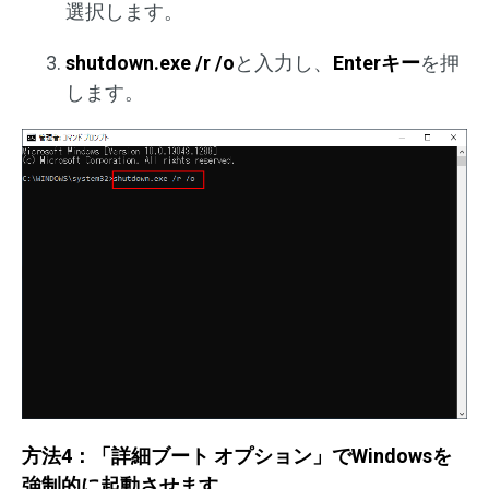
選択します。
shutdown.exe /r /o
と入力し、
Enterキー
を押
します。
方法4：「詳細ブート オプション」でWindowsを
強制的に起動させます。