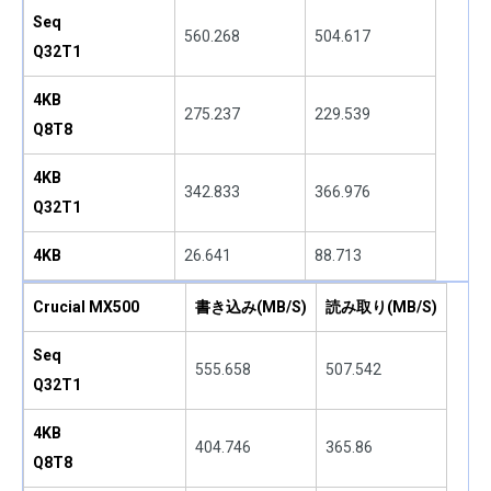
Seq
560.268
504.617
Q32T1
4KB
275.237
229.539
Q8T8
4KB
342.833
366.976
Q32T1
4KB
26.641
88.713
Crucial MX500
書き込み(MB/S)
読み取り(MB/S)
Seq
555.658
507.542
Q32T1
4KB
404.746
365.86
Q8T8