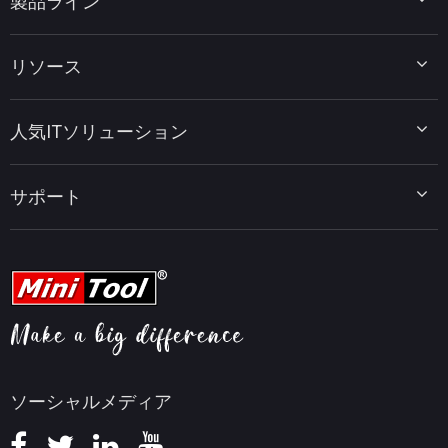
製品ライン
MiniTool Partition Wizard
リソース
MiniTool Power Data Recovery
MiniTool ShadowMaker
ディスクパーティションのヒント
MiniTool System Booster
人気ITソリューション
データ復元ヒント
MiniTool PDF Editor
データバックアップのヒント
MiniTool MovieMaker
Windows 10をWindows 11にアップグレード
PC高速化ヒント
MiniTool uTube Downloader
サポート
MiniTool ニュースセンター
PDF編集ヒント
MiniTool Video Converter
動画編集ヒント
MiniTool Screen Recorder
会社概要
YouTubeヒント
FAQセンター
ビデオ変換ヒント
ヘルプ
画面録画ヒント
返金ポリシー
知識ベース
ソーシャルメディア