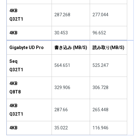
4KB
287.268
277.044
Q32T1
4KB
30.453
96.652
Gigabyte UD Pro
書き込み (MB/S)
読み取り(MB/S)
Seq
564.651
525.247
Q32T1
4KB
329.906
306.728
Q8T8
4KB
287.66
265.448
Q32T1
4KB
35.022
116.946