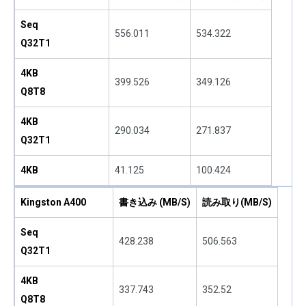
Seq
556.011
534.322
Q32T1
4KB
399.526
349.126
Q8T8
4KB
290.034
271.837
Q32T1
4KB
41.125
100.424
Kingston A400
書き込み (MB/S)
読み取り(MB/S)
Seq
428.238
506.563
Q32T1
4KB
337.743
352.52
Q8T8