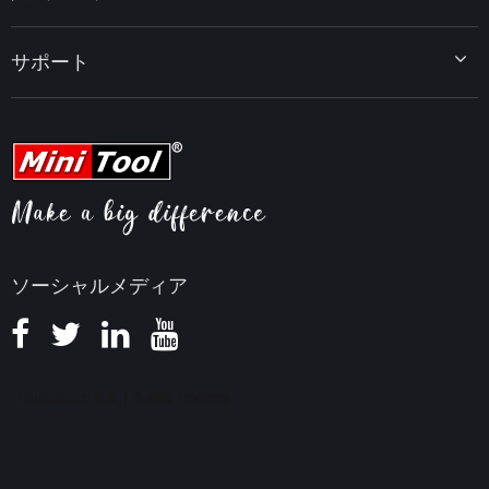
MiniTool PDF Editor
データバックアップのヒント
MiniTool MovieMaker
Windows 10をWindows 11にアップグレード
PC高速化ヒント
MiniTool uTube Downloader
サポート
MiniTool ニュースセンター
PDF編集ヒント
MiniTool Video Converter
動画編集ヒント
MiniTool Screen Recorder
会社概要
YouTubeヒント
FAQセンター
ビデオ変換ヒント
ヘルプ
画面録画ヒント
返金ポリシー
知識ベース
ソーシャルメディア