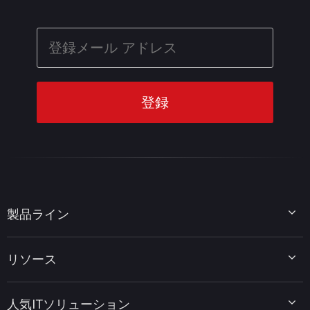
製品ライン
MiniTool Partition Wizard
リソース
MiniTool Power Data Recovery
MiniTool ShadowMaker
ディスクパーティションのヒント
MiniTool System Booster
人気ITソリューション
データ復元ヒント