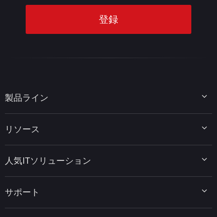
製品ライン
MiniTool Partition Wizard
リソース
MiniTool Power Data Recovery
MiniTool ShadowMaker
ディスクパーティションのヒント
MiniTool System Booster
人気ITソリューション
データ復元ヒント
MiniTool PDF Editor
データバックアップのヒント
MiniTool MovieMaker
Windows 10をWindows 11にアップグレード
PC高速化ヒント
MiniTool uTube Downloader
サポート
MiniTool ニュースセンター
PDF編集ヒント
MiniTool Video Converter
動画編集ヒント
MiniTool Screen Recorder
会社概要