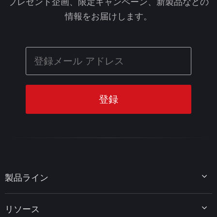
プレゼント企画、限定キャンペーン、新製品などの
情報をお届けします。
製品ライン
MiniTool Partition Wizard
リソース
MiniTool Power Data Recovery