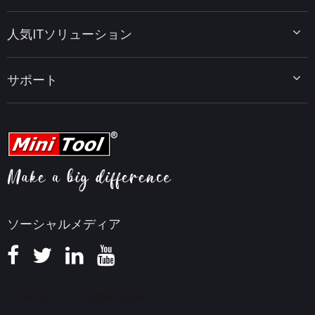
MiniTool ShadowMaker
ディスクパーティションのヒント
MiniTool System Booster
人気ITソリューション
データ復元ヒント
MiniTool PDF Editor
データバックアップのヒント
MiniTool MovieMaker
Windows 10をWindows 11にアップグレード
PC高速化ヒント
MiniTool uTube Downloader
サポート
MiniTool ニュースセンター
PDF編集ヒント
MiniTool Video Converter
動画編集ヒント
MiniTool Screen Recorder
会社概要
YouTubeヒント
FAQセンター
ビデオ変換ヒント
ヘルプ
画面録画ヒント
返金ポリシー
知識ベース
ソーシャルメディア