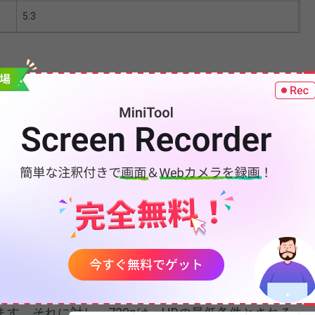
5:3
 Systems Committee) デジタルテレビ規格では、480pと
をp24、p30、p60フレーム/秒で定義しています。
日本など、インターレースNTSCシステムを採用してい
り一般的なフォーマットです（これらのフォーマット
る場合、システムと多少の互換性があります）。
の640×480pの動画/画像解像度を表し、約307,200画
す。それに対し、720pは、HDの最低条件とされる