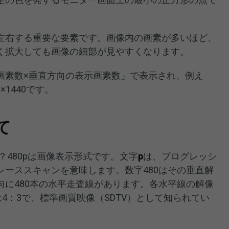
左右する重要な要素です。画像内の画素が多いほど、
く拡大しても画像の細部が見やすくなります。
画素数×垂直方向の表示画素数」で表示され、例え
×1440です。
て
？480pは画像表示形式です。文字
p
は、プログレッシ
レーススキャンを意味します。数字480はその垂直解
向に480本の水平走査線があります。各水平線の解像
は4：3で、標準画質映像（SDTV）として知られてい