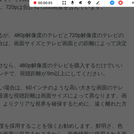
。720pは合計921,600画素を含んでいます。
が、480p解像度のテレビと720p解像度のテレビの
合は、画面サイズとテレビ画面との距離によって決定
なら、480p解像度のテレビを購入するだけでいい
ンチで、視聴距離が5m以上にしてください。
たい場合は、60インチのような高い大きな画面のテレ
最適な視聴距離は画面サイズによって異なります。画
、よりクリアな視界を確保するために、遠く離れた方
像度を採用することを強くお勧めします。鮮明さ、色
の画素に保存されますから、画像情報に使用される画