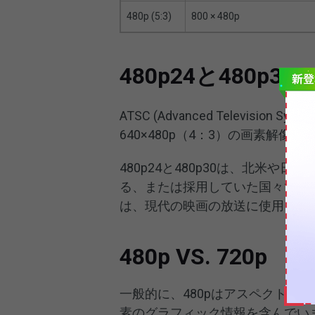
480p (5:3)
800 × 480p
480p24と480p30
ATSC (Advanced Television
640×480p（4：3）の画素解像度
480p24と480p30は、北米や
る、または採用していた国々でよ
は、現代の映画の放送に使用され
480p VS. 720p
一般的に、480pはアスペクト比4:3
素のグラフィック情報を含んでいま