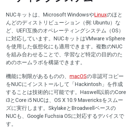
NUCキットは、Microsoft Windowsや
Linux
のほと
んどのディストリビューション（例: Ubuntu）な
ど、UEFI互換のオペレーティングシステム（OS）
に対応しています。NUCキットはVMware vSphere
を使用した仮想化にも適用できます。複数のNUC
を組み合わせることで、学習など特定の目的のた
めのホームラボを構築できます。
機能に制限があるものの、
macOS
の非認可コピー
をNUCにインストールして「Hackintosh」を作成
することは技術的に可能です。Haswell以前のCore
i3とCore i5 NUCは、OS X 10.9 Mavericksをスムー
ズに実行します。SkylakeとBroadwellベースの
NUCも、Google Fuchsia OSに対応するデバイスで
す。