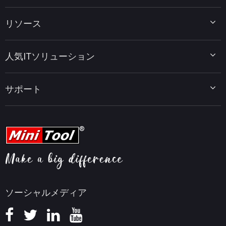
MiniTool Partition Wizard
リソース
MiniTool Power Data Recovery
MiniTool ShadowMaker
ディスクパーティションのヒント
MiniTool System Booster
人気ITソリューション
データ復元ヒント
MiniTool PDF Editor
データバックアップのヒント
MiniTool MovieMaker
Windows 10をWindows 11にアップグレード
PC高速化ヒント
MiniTool uTube Downloader
サポート
MiniTool ニュースセンター
PDF編集ヒント
MiniTool Video Converter
動画編集ヒント
MiniTool Screen Recorder
会社概要
YouTubeヒント
FAQセンター
ビデオ変換ヒント
ヘルプ
画面録画ヒント
返金ポリシー
知識ベース
ソーシャルメディア