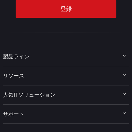
製品ライン
MiniTool Partition Wizard
リソース
MiniTool Power Data Recovery
MiniTool ShadowMaker
ディスクパーティションのヒント
MiniTool System Booster
人気ITソリューション
データ復元ヒント
MiniTool PDF Editor
データバックアップのヒント
MiniTool MovieMaker
Windows 10をWindows 11にアップグレード
PC高速化ヒント
MiniTool uTube Downloader
サポート
MiniTool ニュースセンター
PDF編集ヒント
MiniTool Video Converter
動画編集ヒント
MiniTool Screen Recorder
会社概要
YouTubeヒント