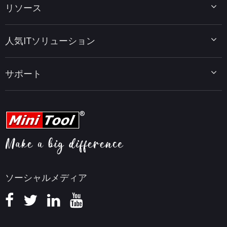
リソース
MiniTool Power Data Recovery
MiniTool ShadowMaker
ディスクパーティションのヒント
MiniTool System Booster
人気ITソリューション
データ復元ヒント
MiniTool PDF Editor
データバックアップのヒント
MiniTool MovieMaker
Windows 10をWindows 11にアップグレード
PC高速化ヒント
MiniTool uTube Downloader
サポート
MiniTool ニュースセンター
PDF編集ヒント
MiniTool Video Converter
動画編集ヒント
MiniTool Screen Recorder
会社概要
YouTubeヒント
FAQセンター
ビデオ変換ヒント
ヘルプ
画面録画ヒント
返金ポリシー
知識ベース
ソーシャルメディア