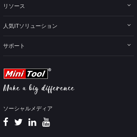
リソース
MiniTool Power Data Recovery
MiniTool ShadowMaker
ディスクパーティションのヒント
MiniTool System Booster
人気ITソリューション
データ復元ヒント
MiniTool PDF Editor
データバックアップのヒント
MiniTool MovieMaker
Windows 10をWindows 11にアップグレード
PC高速化ヒント
MiniTool uTube Downloader
サポート
MiniTool ニュースセンター
PDF編集ヒント
MiniTool Video Converter
動画編集ヒント
MiniTool Screen Recorder
会社概要
YouTubeヒント
FAQセンター
ビデオ変換ヒント
ヘルプ
画面録画ヒント
返金ポリシー
知識ベース
ソーシャルメディア