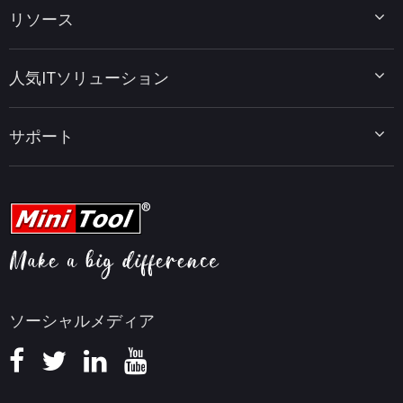
MiniTool Partition Wizard
リソース
MiniTool Power Data Recovery
MiniTool ShadowMaker
ディスクパーティションのヒント
MiniTool System Booster
人気ITソリューション
データ復元ヒント
MiniTool PDF Editor
データバックアップのヒント
MiniTool MovieMaker
Windows 10をWindows 11にアップグレード
PC高速化ヒント
MiniTool uTube Downloader
サポート
MiniTool ニュースセンター
PDF編集ヒント
MiniTool Video Converter
動画編集ヒント
MiniTool Screen Recorder
会社概要
YouTubeヒント
FAQセンター
ビデオ変換ヒント
ヘルプ
画面録画ヒント
返金ポリシー
知識ベース
ソーシャルメディア