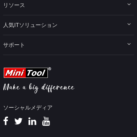
リソース
MiniTool Power Data Recovery
MiniTool ShadowMaker
ディスクパーティションのヒント
MiniTool System Booster
人気ITソリューション
データ復元ヒント
MiniTool PDF Editor
データバックアップのヒント
MiniTool MovieMaker
Windows 10をWindows 11にアップグレード
PC高速化ヒント
MiniTool uTube Downloader
サポート
MiniTool ニュースセンター
PDF編集ヒント
MiniTool Video Converter
動画編集ヒント
MiniTool Screen Recorder
会社概要
YouTubeヒント
FAQセンター
ビデオ変換ヒント
ヘルプ
画面録画ヒント
返金ポリシー
知識ベース
ソーシャルメディア