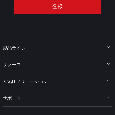
製品ライン
MiniTool Partition Wizard
リソース
MiniTool Power Data Recovery
MiniTool ShadowMaker
ディスクパーティションのヒント
MiniTool System Booster
人気ITソリューション
データ復元ヒント
MiniTool PDF Editor
データバックアップのヒント
MiniTool MovieMaker
Windows 10をWindows 11にアップグレード
PC高速化ヒント
MiniTool uTube Downloader
サポート
MiniTool ニュースセンター
PDF編集ヒント
MiniTool Video Converter
動画編集ヒント
MiniTool Screen Recorder
会社概要
YouTubeヒント