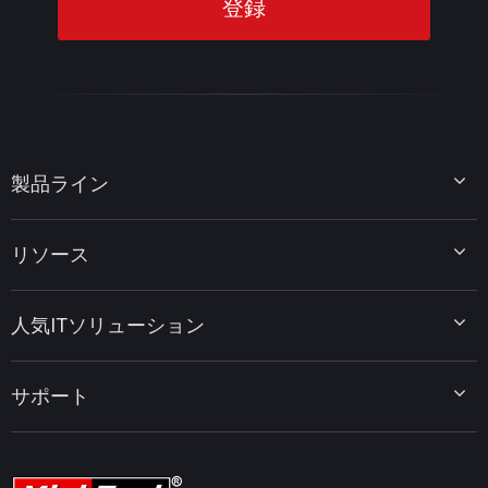
製品ライン
MiniTool Partition Wizard
リソース
MiniTool Power Data Recovery
MiniTool ShadowMaker
ディスクパーティションのヒント
MiniTool System Booster
人気ITソリューション
データ復元ヒント
MiniTool PDF Editor
データバックアップのヒント
MiniTool MovieMaker
Windows 10をWindows 11にアップグレード
PC高速化ヒント
MiniTool uTube Downloader
サポート
MiniTool ニュースセンター
PDF編集ヒント
MiniTool Video Converter
動画編集ヒント
MiniTool Screen Recorder
会社概要
YouTubeヒント
FAQセンター
ビデオ変換ヒント