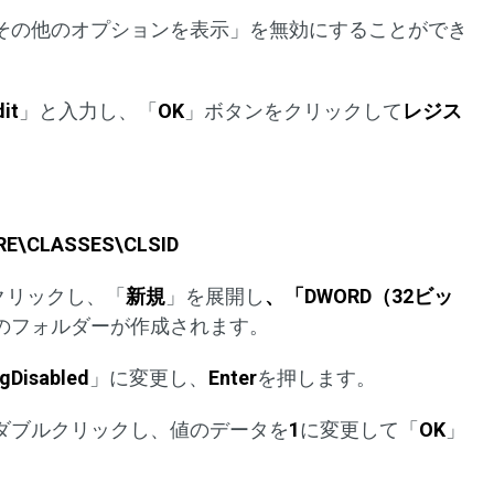
その他のオプションを表示」を無効にすることができ
it
」と入力し、「
OK
」ボタンをクリックして
レジス
E\CLASSES\CLSID
クリックし、「
新規
」を展開し
、「
DWORD
（
32
ビッ
のフォルダーが作成されます。
gDisabled
」に変更し、
Enter
を押します。
をダブルクリックし、値のデータを
1
に変更して「
OK
」