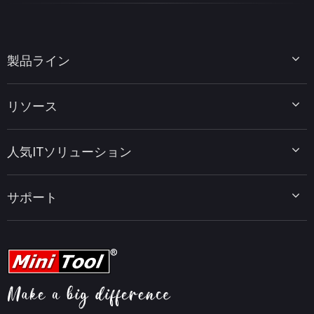
製品ライン
MiniTool Partition Wizard
リソース
MiniTool Power Data Recovery
MiniTool ShadowMaker
ディスクパーティションのヒント
MiniTool System Booster
人気ITソリューション
データ復元ヒント
MiniTool PDF Editor
データバックアップのヒント
MiniTool MovieMaker
Windows 10をWindows 11にアップグレード
PC高速化ヒント
MiniTool uTube Downloader
サポート
MiniTool ニュースセンター
PDF編集ヒント
MiniTool Video Converter
動画編集ヒント
MiniTool Screen Recorder
会社概要
YouTubeヒント
FAQセンター
ビデオ変換ヒント
ヘルプ
画面録画ヒント
返金ポリシー
知識ベース