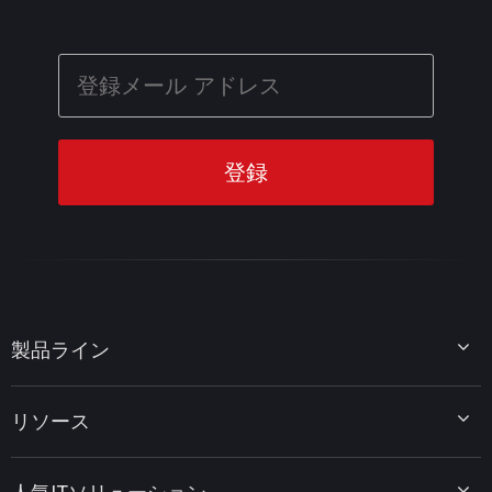
製品ライン
MiniTool Partition Wizard
リソース
MiniTool Power Data Recovery
MiniTool ShadowMaker
ディスクパーティションのヒント
MiniTool System Booster