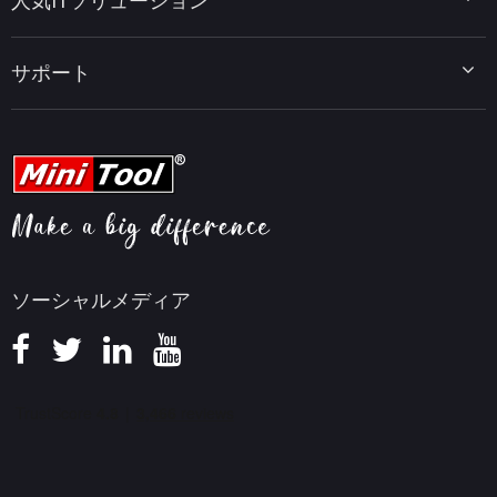
人気ITソリューション
データ復元ヒント
MiniTool PDF Editor
データバックアップのヒント
MiniTool MovieMaker
Windows 10をWindows 11にアップグレード
PC高速化ヒント
MiniTool uTube Downloader
サポート
MiniTool ニュースセンター
PDF編集ヒント
MiniTool Video Converter
動画編集ヒント
MiniTool Screen Recorder
会社概要
YouTubeヒント
FAQセンター
ビデオ変換ヒント
ヘルプ
画面録画ヒント
返金ポリシー
知識ベース
ソーシャルメディア