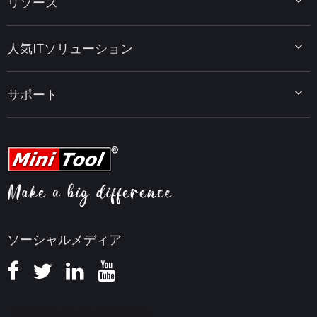
リソース
MiniTool Power Data Recovery
MiniTool ShadowMaker
ディスクパーティションのヒント
MiniTool System Booster
人気ITソリューション
データ復元ヒント
MiniTool PDF Editor
データバックアップのヒント
MiniTool MovieMaker
Windows 10をWindows 11にアップグレード
PC高速化ヒント
MiniTool uTube Downloader
サポート
MiniTool ニュースセンター
PDF編集ヒント
MiniTool Video Converter
動画編集ヒント
MiniTool Screen Recorder
会社概要
YouTubeヒント
FAQセンター
ビデオ変換ヒント
ヘルプ
画面録画ヒント
返金ポリシー
知識ベース
ソーシャルメディア