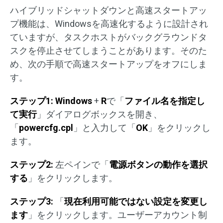
ハイブリッドシャットダウンと高速スタートアッ
プ機能は、Windowsを高速化するように設計され
ていますが、タスクホストがバックグラウンドタ
スクを停止させてしまうことがあります。そのた
め、次の手順で高速スタートアップをオフにしま
す。
ステップ
1:
Windows
+
R
で「
ファイル名を指定し
て実行
」ダイアログボックスを開き、
「
powercfg.cpl
」と入力して「
OK
」をクリックし
ます。
ステップ
2:
左ペインで「
電源ボタンの動作を選択
する
」をクリックします。
ステップ
3:
「
現在利用可能ではない設定を変更し
ます
」をクリックします。ユーザーアカウント制