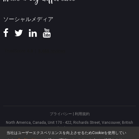
ソーシャルメディア
プライバシー
|
利用規約
North America, Canada, Unit 170 - 422, Richards Street, Vancouver, British
Columbia, V6B 2Z4
当社はユーザーエクスペリエンスを向上させるためCookieを使用してい
Asia, Hong Kong, Suite 820,8/F., Ocean Centre, Harbour City, 5 Canton Road,