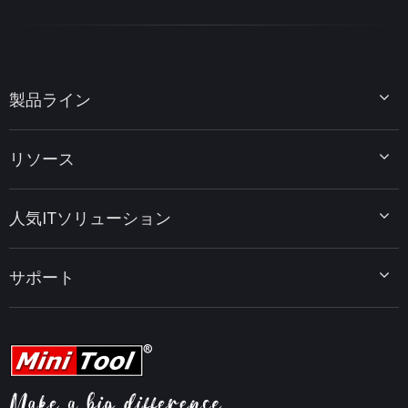
製品ライン
MiniTool Partition Wizard
リソース
MiniTool Power Data Recovery
MiniTool ShadowMaker
ディスクパーティションのヒント
MiniTool System Booster
人気ITソリューション
データ復元ヒント
MiniTool PDF Editor
データバックアップのヒント
MiniTool MovieMaker
Windows 10をWindows 11にアップグレード
PC高速化ヒント
MiniTool uTube Downloader
サポート
MiniTool ニュースセンター
PDF編集ヒント
MiniTool Video Converter
動画編集ヒント
MiniTool Screen Recorder
会社概要
YouTubeヒント
FAQセンター
ビデオ変換ヒント
ヘルプ
画面録画ヒント
返金ポリシー
知識ベース