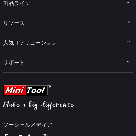
製品ライン
MiniTool Partition Wizard
リソース
MiniTool Power Data Recovery
MiniTool ShadowMaker
ディスクパーティションのヒント
MiniTool System Booster
人気ITソリューション
データ復元ヒント
MiniTool PDF Editor
データバックアップのヒント
MiniTool MovieMaker
Windows 10をWindows 11にアップグレード
PC高速化ヒント
MiniTool uTube Downloader
サポート
MiniTool ニュースセンター
PDF編集ヒント
MiniTool Video Converter
動画編集ヒント
MiniTool Screen Recorder
会社概要
YouTubeヒント
FAQセンター
ビデオ変換ヒント
ヘルプ
画面録画ヒント
返金ポリシー
知識ベース
ソーシャルメディア