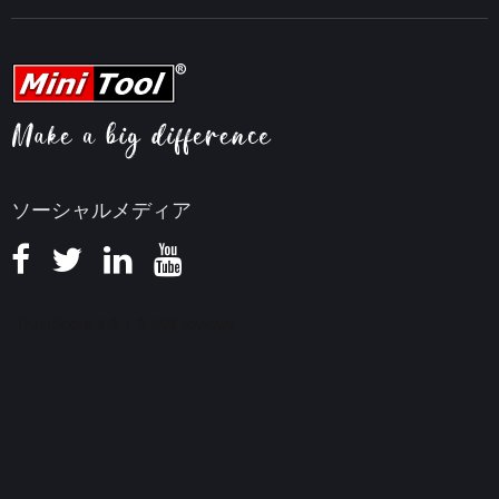
MiniTool Video Converter
動画編集ヒント
MiniTool Screen Recorder
会社概要
YouTubeヒント
FAQセンター
ビデオ変換ヒント
ヘルプ
画面録画ヒント
返金ポリシー
知識ベース
ソーシャルメディア