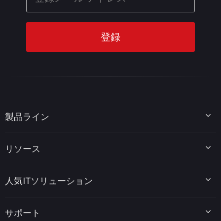
製品ライン
MiniTool Partition Wizard
リソース
MiniTool Power Data Recovery
MiniTool ShadowMaker
ディスクパーティションのヒント
MiniTool System Booster
人気ITソリューション
データ復元ヒント
MiniTool PDF Editor
データバックアップのヒント
MiniTool MovieMaker
Windows 10をWindows 11にアップグレード
PC高速化ヒント
MiniTool uTube Downloader
サポート
MiniTool ニュースセンター
PDF編集ヒント