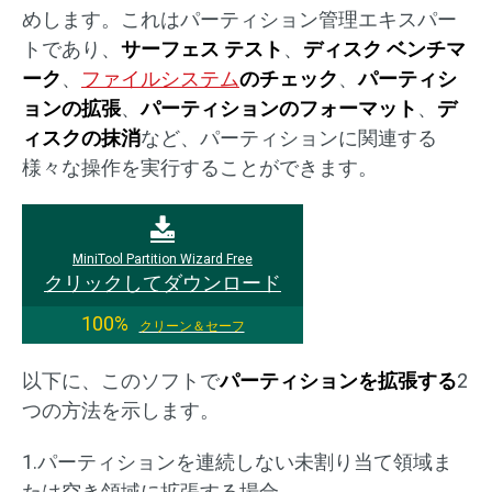
めします。これはパーティション管理エキスパー
トであり、
サーフェス テスト
、
ディスク ベンチマ
ーク
、
ファイルシステム
のチェック
、
パーティシ
ョンの拡張
、
パーティションのフォーマット
、
デ
ィスクの抹消
など、パーティションに関連する
様々な操作を実行することができます。
MiniTool Partition Wizard Free
クリックしてダウンロード
100%
クリーン＆セーフ
以下に、このソフトで
パーティションを拡張する
2
つの方法を示します。
1.パーティションを連続しない未割り当て領域ま
たは空き領域に拡張する場合