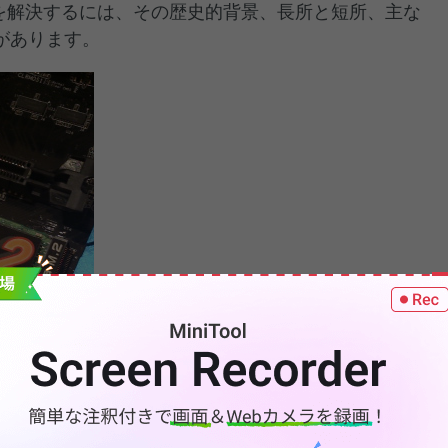
の疑問を解決するには、その歴史的背景、長所と短所、主な
があります。
ck が旧式の10/Gbps M.2ソケット(M.2) と完全な