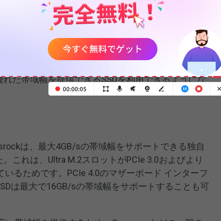
ra M.2) を区別するために使用する単なるマーケティング用語
Ultra M.2フォーム ファクタに関する詳細情報を検
2 SSDは最大帯域幅では利用できません。一方で、帯
大きな影響を与えます。フォームファクタ技術の向上に
優れた帯域幅を提供できるSSDを利用できるようにな
rockは、最大4GB/sの帯域幅をサポートできる独自
。これは、Ultra M.2スロットがPCIe 3.0およびより
るためです。PCIe 4.0のマザーボード インターフ
2 SSDは最大で16GB/sの帯域幅をサポートすることも可