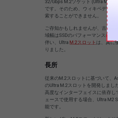
32/Gbps M.2ソケット (Ult
です。そのため、ウィキペディアでは
索することができません。
ご存知かもしれませんが、古いM.
域幅はSSDのパフォーマンスに
伴い、Ultra
M.2スロット
は、真に
りました。
長所
従来のM.2スロットに基づいて、As
のUltra M.2スロットを開発しました
高度なインターフェイスに依存してい
ェースで使用する場合、Ultra M
能です。