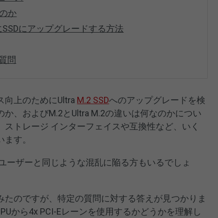
るのか
にSSDにアップグレードする方法
る質問
上のためにUltra
M.2 SSD
へのアップグレードを検
およびM.2とUltra M.2の違いは何なのかについ
、ストレージ インターフェイスや互換性など、いく
います。
のユーザーと同じような混乱に陥る方もいるでしょ
みたのですが、特定の質問に対する答えが見つかりま
がCPUから4x PCI-Eレーンを使用するかどうかを理解し