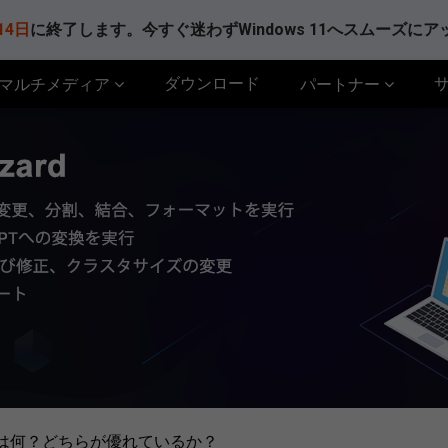
14日
に終了します。今すぐ迷わずWindows 11へスムーズに
ダウンロード
マルチメディア
パートナー
.2：違いは何？どちらが優れているか？