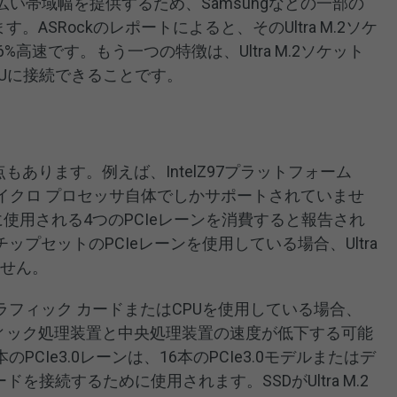
、より広い帯域幅を提供するため、Samsungなどの一部の
。ASRockのレポートによると、そのUltra M.2ソケ
%高速です。もう一つの特徴は、Ultra M.2ソケット
Uに接続できることです。
欠点もあります。例えば、IntelZ97プラットフォーム
ットは、マイクロ プロセッサ自体でしかサポートされていませ
 X16に使用される4つのPCIeレーンを消費すると報告され
プセットのPCIeレーンを使用している場合、Ultra
ません。
フィック カードまたはCPUを使用している場合、
グラフィック処理装置と中央処理装置の速度が低下する可能
PCIe3.0レーンは、16本のPCIe3.0モデルまたはデ
を接続するために使用されます。SSDがUltra M.2