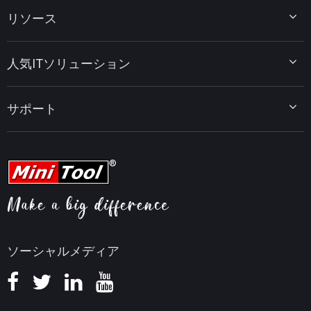
MiniTool Partition Wizard
リソース
MiniTool Power Data Recovery
MiniTool ShadowMaker
ディスクパーティションのヒント
MiniTool System Booster
人気ITソリューション
データ復元ヒント
MiniTool PDF Editor
データバックアップのヒント
MiniTool MovieMaker
Windows 10をWindows 11にアップグレード
PC高速化ヒント
MiniTool uTube Downloader
サポート
MiniTool ニュースセンター
PDF編集ヒント
MiniTool Video Converter
動画編集ヒント
MiniTool Screen Recorder
会社概要
YouTubeヒント
FAQセンター
ビデオ変換ヒント
ヘルプ
画面録画ヒント
返金ポリシー
知識ベース
ソーシャルメディア