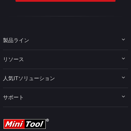
製品ライン
MiniTool Partition Wizard
リソース
MiniTool Power Data Recovery
MiniTool ShadowMaker
ディスクパーティションのヒント
MiniTool System Booster
人気ITソリューション
データ復元ヒント
MiniTool PDF Editor
データバックアップのヒント
MiniTool MovieMaker
Windows 10をWindows 11にアップグレード
PC高速化ヒント
MiniTool uTube Downloader
サポート
MiniTool ニュースセンター
PDF編集ヒント
MiniTool Video Converter
動画編集ヒント
MiniTool Screen Recorder
会社概要
YouTubeヒント
FAQセンター
ビデオ変換ヒント
ヘルプ
画面録画ヒント