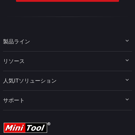
製品ライン
MiniTool Partition Wizard
リソース
MiniTool Power Data Recovery
MiniTool ShadowMaker
ディスクパーティションのヒント
MiniTool System Booster
人気ITソリューション
データ復元ヒント
MiniTool PDF Editor
データバックアップのヒント
MiniTool MovieMaker
Windows 10をWindows 11にアップグレード
PC高速化ヒント
MiniTool uTube Downloader
サポート
MiniTool ニュースセンター
PDF編集ヒント
MiniTool Video Converter
動画編集ヒント
MiniTool Screen Recorder
会社概要
YouTubeヒント
FAQセンター
ビデオ変換ヒント
ヘルプ
画面録画ヒント