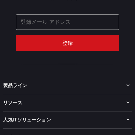
製品ライン
MiniTool Partition Wizard
リソース
MiniTool Power Data Recovery
MiniTool ShadowMaker
ディスクパーティションのヒント
MiniTool System Booster
人気ITソリューション
データ復元ヒント
MiniTool PDF Editor
データバックアップのヒント
MiniTool MovieMaker
Windows 10をWindows 11にアップグレード
PC高速化ヒント