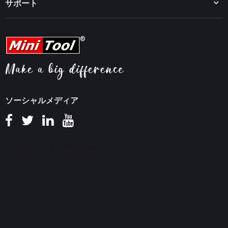
MiniTool uTube Downloader
サポート
MiniTool ニュースセンター
PDF編集ヒント
MiniTool Video Converter
動画編集ヒント
MiniTool Screen Recorder
会社概要
YouTubeヒント
FAQセンター
ビデオ変換ヒント
ヘルプ
画面録画ヒント
返金ポリシー
知識ベース
ソーシャルメディア