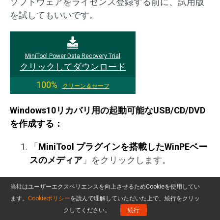
ソフトウェアをライセンス登録する前に、試用版
を試してもいいです。
MiniTool Power Data Recovery Trial
クリックしてダウンロード
100%
クリーン＆セーフ
Windows10リカバリ用の起動可能なUSB/CD/DVD
を作成する：
「
MiniTool プラグインを搭載したWinPEベー
スのメディア
」をクリックします。
USBフラッシュディスク、CD/DVDライタ
当社はユーザーエクスペリエンスを向上させるためCookieを使用してい
ー、ISOファイル
を選択します
ます。
Cookieポリシー
を読んで理解していただいた上で、続行をクリッ
クしてください。
続行
USB または CD/DVD を接続していない場合