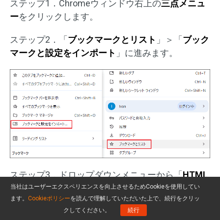
ステップ1．Chromeウィンドウ右上の
三点メニュ
ー
をクリックします。
ステップ2．「
ブックマークとリスト
」＞「
ブック
マークと設定をインポート
」に進みます。
ステップ3．ドロップダウンメニューから「
HTML
ファイルをブックマークに登録
」を選択します。
当社はユーザーエクスペリエンスを向上させるためCookieを使用してい
ます。
Cookieポリシー
を読んで理解していただいた上で、続行をクリッ
ステップ4．「
ファイルを選択
」をクリックしま
クしてください。
続行