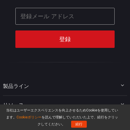
製品ライン
MiniTool Partition Wizard
リソース
MiniTool Power Data Recovery
当社はユーザーエクスペリエンスを向上させるためCookieを使用してい
MiniTool ShadowMaker
ます。
Cookieポリシー
を読んで理解していただいた上で、続行をクリッ
ディスクパーティションのヒント
MiniTool System Booster
人気ITソリューション
クしてください。
続行
データ復元ヒント
MiniTool PDF Editor