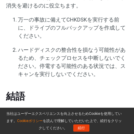
消失を避けるのに役立ちます。
万一の事故に備えてCHKDSKを実行する前
に、ドライブのフルバックアップを作成して
ください。
ハードディスクの整合性を損なう可能性があ
るため、チェックプロセスを中断しないでく
ださい。停電する可能性のある状況では、ス
キャンを実行しないでください。
結語
CHKDSKの実行後に消失したデータを復元するた
当社はユーザーエクスペリエンスを向上させるためCookieを使用してい
めに、Found.000フォルダから見つけるか、
ます。
Cookieポリシー
を読んで理解していただいた上で、続行をクリッ
クしてください。
続行
MiniTool Power Data Recoveryを利用してくださ