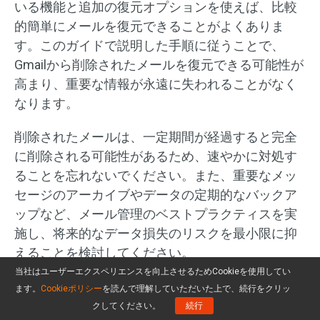
いる機能と追加の復元オプションを使えば、比較
的簡単にメールを復元できることがよくありま
す。このガイドで説明した手順に従うことで、
Gmailから削除されたメールを復元できる可能性が
高まり、重要な情報が永遠に失われることがなく
なります。
削除されたメールは、一定期間が経過すると完全
に削除される可能性があるため、速やかに対処す
ることを忘れないでください。また、重要なメッ
セージのアーカイブやデータの定期的なバックア
ップなど、メール管理のベストプラクティスを実
施し、将来的なデータ損失のリスクを最小限に抑
えることを検討してください。
当社はユーザーエクスペリエンスを向上させるためCookieを使用してい
MiniTool Power Data Recoveryの使用中に問題が発
ます。
Cookieポリシー
を読んで理解していただいた上で、続行をクリッ
生した場合は、
support@minitool.com
までメール
クしてください。
続行