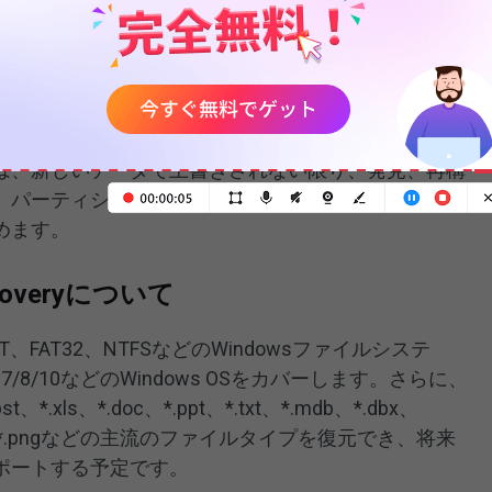
データ復元の可能性
除した場合でも、実際のデータは一度に破壊されませ
されたデータをマークするだけで、データセグメント
は、新しいデータで上書きされない限り、発見、再構
、パーティション変更後に削除されたファイルをでき
めます。
Recoveryについて
AT、FAT32、NTFSなどのWindowsファイルシステ
dows 7/8/10などのWindows OSをカバーします。さらに、
*.pst、*.xls、*.doc、*.ppt、*.txt、*.mdb、*.dbx、
、*.pdf、*.pngなどの主流のファイルタイプを復元でき、将来
ポートする予定です。