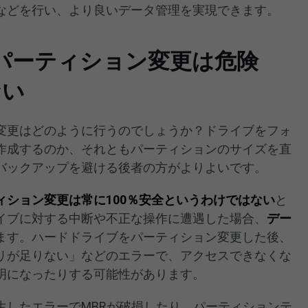
などを行い、より良いデータ管理を実現できます。
パーティション変更は危険
ない
変更はどのように行うのでしょうか？ドライブをフォ
作成するのか、それともパーティションのサイズを直
バックアップを避ける後者の方がよりよいです。
ィション変更は常に
100
％安全というわけではない
と
イブに対する中断や不正な操作に遭遇した場合、
デー
ます。ハードドライブをパーティション変更した後、
リが足りない」などのエラーで、アクセスできなくな
明になったりする可能性があります。
生したエラーでMBRが破損したり、パーティションテ