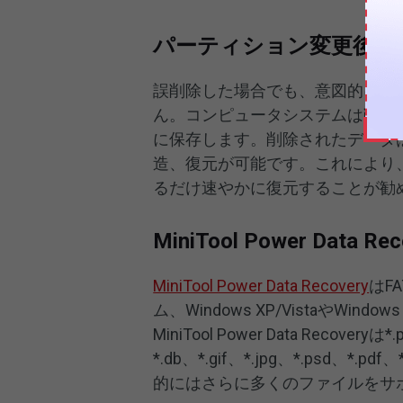
パーティション変更後の
誤削除した場合でも、意図的に削
ん。コンピュータシステムは削除
に保存します。削除されたデータ
造、復元が可能です。これにより
るだけ速やかに復元することが勧
MiniTool Power Data 
MiniTool Power Data Recovery
はF
ム、Windows XP/VistaやWin
MiniTool Power Data Recoveryは
*.db、*.gif、*.jpg、*.psd
的にはさらに多くのファイルをサ