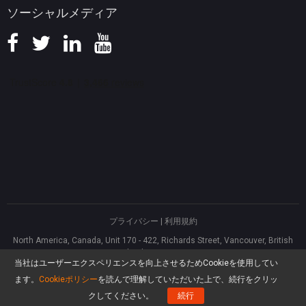
ソーシャルメディア
プライバシー
|
利用規約
North America, Canada, Unit 170 - 422, Richards Street, Vancouver, British
Columbia, V6B 2Z4
当社はユーザーエクスペリエンスを向上させるためCookieを使用してい
Asia, Hong Kong, Suite 820,8/F., Ocean Centre, Harbour City, 5 Canton Road,
Tsim Sha Tsui, Kowloon
ます。
Cookieポリシー
を読んで理解していただいた上で、続行をクリッ
®
Copyright ©
2026
MiniTool
Software Limited, All rights reserved.
クしてください。
続行