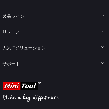
製品ライン
MiniTool Partition Wizard
リソース
MiniTool Power Data Recovery
MiniTool ShadowMaker
ディスクパーティションのヒント
MiniTool System Booster
人気ITソリューション
データ復元ヒント
MiniTool PDF Editor
データバックアップのヒント
MiniTool MovieMaker
Windows 10をWindows 11にアップグレード
PC高速化ヒント
MiniTool uTube Downloader
サポート
MiniTool ニュースセンター
PDF編集ヒント
MiniTool Video Converter
動画編集ヒント
MiniTool Screen Recorder
会社概要
YouTubeヒント
FAQセンター
ビデオ変換ヒント
ヘルプ
画面録画ヒント
返金ポリシー
知識ベース