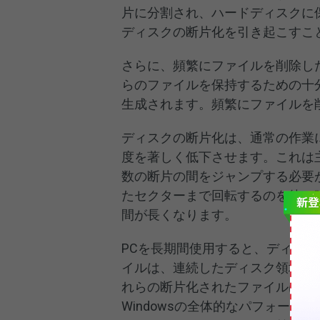
片に分割され、ハードディスクに
ディスクの断片化を引き起こすこ
さらに、頻繁にファイルを削除し
らのファイルを保持するための十
生成されます。頻繁にファイルを
ディスクの断片化は、通常の作業
度を著しく低下させます。これは
数の断片の間をジャンプする必要
たセクターまで回転するのを待つ
間が長くなります。
PCを長期間使用すると、ディス
イルは、連続したディスク領域に
れらの断片化されたファイルは「
Windowsの全体的なパフォー