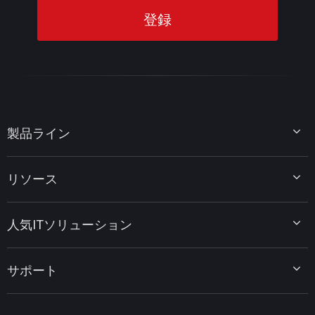
製品ライン
MiniTool Partition Wizard
リソース
MiniTool Power Data Recovery
MiniTool ShadowMaker
ディスクパーティションのヒント
MiniTool System Booster
人気ITソリューション
データ復元ヒント
MiniTool PDF Editor
データバックアップのヒント
MiniTool MovieMaker
Windows 10をWindows 11にアップグレード
PC高速化ヒント
MiniTool uTube Downloader
サポート
MiniTool ニュースセンター
PDF編集ヒント
MiniTool Video Converter
動画編集ヒント
MiniTool Screen Recorder
会社概要
YouTubeヒント