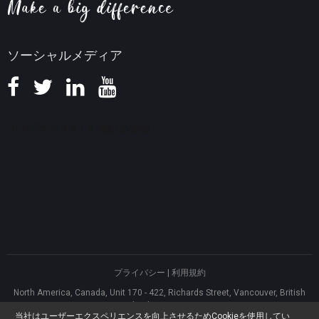
知識ベース
ソーシャルメディア
プライバシー
|
利用規約
North America, Canada, Unit 170 - 422, Richards Street, Vancouver, British
Columbia, V6B 2Z4
当社はユーザーエクスペリエンスを向上させるためCookieを使用してい
Asia, Hong Kong, Suite 820,8/F., Ocean Centre, Harbour City, 5 Canton Road,