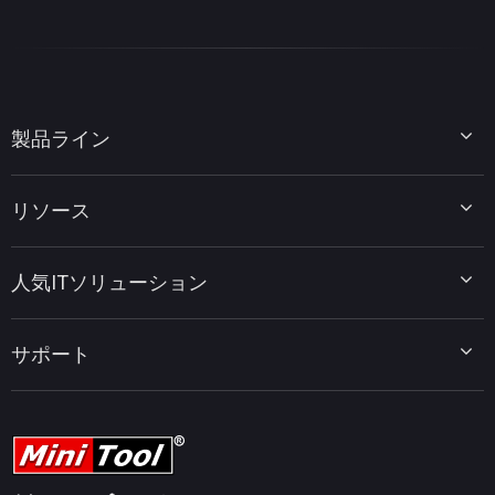
製品ライン
MiniTool Partition Wizard
リソース
MiniTool Power Data Recovery
MiniTool ShadowMaker
ディスクパーティションのヒント
MiniTool System Booster
人気ITソリューション
データ復元ヒント
MiniTool PDF Editor
データバックアップのヒント
MiniTool MovieMaker
Windows 10をWindows 11にアップグレード
PC高速化ヒント
MiniTool uTube Downloader
サポート
MiniTool ニュースセンター
PDF編集ヒント
MiniTool Video Converter
動画編集ヒント
MiniTool Screen Recorder
会社概要
YouTubeヒント
FAQセンター
ビデオ変換ヒント
ヘルプ
画面録画ヒント
返金ポリシー