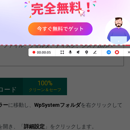
除する際、アプリが正常に動作しなくなることが心配
ックアップしましょう。WpSystemフォルダを
のバックアップソフト
であるMiniTool
下さい。ファイル、フォルダ、ディスク、システムのバ
100%
ロード
クリーン＆セーフ
ラー
に移動し、
WpSystemフォルダ
を右クリックして
を開き、「
詳細設定
」をクリックします。