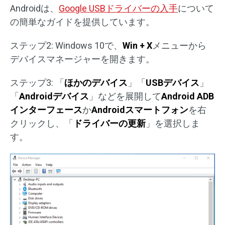
Androidは、
Google USBドライバーの入手
について
の簡単なガイドを提供しています。
ステップ2: Windows 10で、
Win + X
メニューから
デバイスマネージャーを開きます。
ステップ3: 「
ほかのデバイス
」「
USB
デバイス
」
「
Android
デバイス
」などを展開して
Android ADB
インターフェース
か
Android
スマートフォン
を右
クリックし、「
ドライバーの更新
」を選択しま
す。