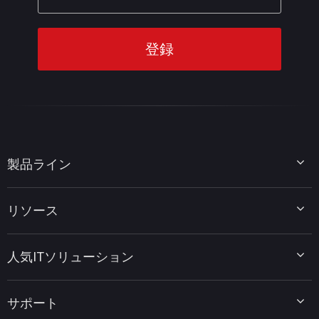
製品ライン
MiniTool Partition Wizard
リソース
MiniTool Power Data Recovery
MiniTool ShadowMaker
ディスクパーティションのヒント
MiniTool System Booster
人気ITソリューション
データ復元ヒント
MiniTool PDF Editor
データバックアップのヒント
MiniTool MovieMaker
Windows 10をWindows 11にアップグレード
PC高速化ヒント
MiniTool uTube Downloader
サポート
MiniTool ニュースセンター
PDF編集ヒント
MiniTool Video Converter