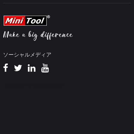
動画編集ヒント
MiniTool Screen Recorder
会社概要
YouTubeヒント
FAQセンター
ビデオ変換ヒント
ヘルプ
画面録画ヒント
返金ポリシー
知識ベース
ソーシャルメディア