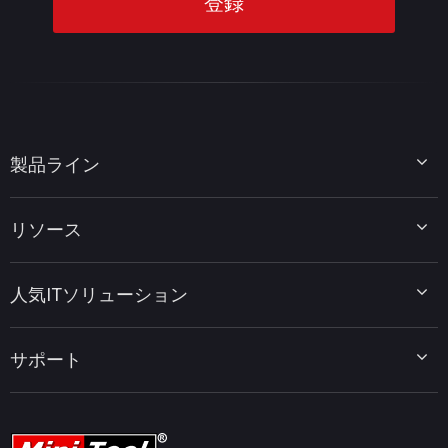
製品ライン
MiniTool Partition Wizard
リソース
MiniTool Power Data Recovery
MiniTool ShadowMaker
ディスクパーティションのヒント
MiniTool System Booster
人気ITソリューション
データ復元ヒント
MiniTool PDF Editor
データバックアップのヒント
MiniTool MovieMaker
Windows 10をWindows 11にアップグレード
PC高速化ヒント
MiniTool uTube Downloader
サポート
MiniTool ニュースセンター
PDF編集ヒント
MiniTool Video Converter
動画編集ヒント
MiniTool Screen Recorder
会社概要
YouTubeヒント
FAQセンター
ビデオ変換ヒント