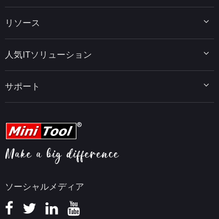
MiniTool Partition Wizard
リソース
MiniTool Power Data Recovery
MiniTool ShadowMaker
ディスクパーティションのヒント
MiniTool System Booster
人気ITソリューション
データ復元ヒント
MiniTool PDF Editor
データバックアップのヒント
MiniTool MovieMaker
Windows 10をWindows 11にアップグレード
PC高速化ヒント
MiniTool uTube Downloader
サポート
MiniTool ニュースセンター
PDF編集ヒント
MiniTool Video Converter
動画編集ヒント
MiniTool Screen Recorder
会社概要
YouTubeヒント
FAQセンター
ビデオ変換ヒント
ヘルプ
画面録画ヒント
返金ポリシー
知識ベース
ソーシャルメディア