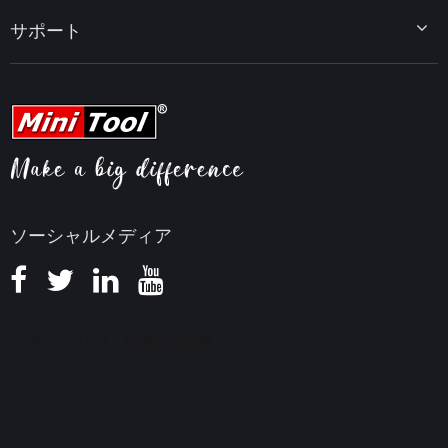
MiniTool MovieMaker
Windows 10をWindows 11にアップグレード
PC高速化ヒント
MiniTool uTube Downloader
サポート
MiniTool ニュースセンター
PDF編集ヒント
MiniTool Video Converter
動画編集ヒント
MiniTool Screen Recorder
会社概要
YouTubeヒント
FAQセンター
ビデオ変換ヒント
ヘルプ
画面録画ヒント
返金ポリシー
知識ベース
ソーシャルメディア