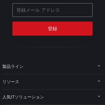
製品ライン
MiniTool Partition Wizard
リソース
MiniTool Power Data Recovery
MiniTool ShadowMaker
ディスクパーティションのヒント
MiniTool System Booster
人気ITソリューション
データ復元ヒント
MiniTool PDF Editor
データバックアップのヒント