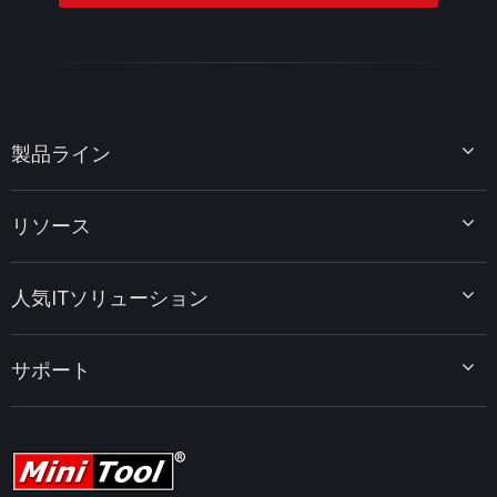
製品ライン
MiniTool Partition Wizard
リソース
MiniTool Power Data Recovery
MiniTool ShadowMaker
ディスクパーティションのヒント
MiniTool System Booster
人気ITソリューション
データ復元ヒント
MiniTool PDF Editor
データバックアップのヒント
MiniTool MovieMaker
Windows 10をWindows 11にアップグレード
PC高速化ヒント
MiniTool uTube Downloader
サポート
MiniTool ニュースセンター
PDF編集ヒント
MiniTool Video Converter
動画編集ヒント
MiniTool Screen Recorder
会社概要
YouTubeヒント
FAQセンター
ビデオ変換ヒント
ヘルプ
画面録画ヒント