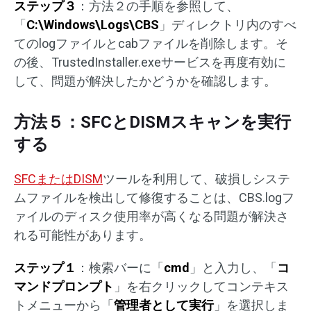
ステップ３
：方法２の手順を参照して、
「
C:\Windows\Logs\CBS
」ディレクトリ内のすべ
てのlogファイルとcabファイルを削除します。そ
の後、TrustedInstaller.exeサービスを再度有効に
して、問題が解決したかどうかを確認します。
方法５：SFCとDISMスキャンを実行
する
SFCまたはDISM
ツールを利用して、破損しシステ
ムファイルを検出して修復することは、CBS.logフ
ァイルのディスク使用率が高くなる問題が解決さ
れる可能性があります。
ステップ１
：検索バーに「
cmd
」と入力し、「
コ
マンドプロンプト
」を右クリックしてコンテキス
トメニューから「
管理者として実行
」を選択しま