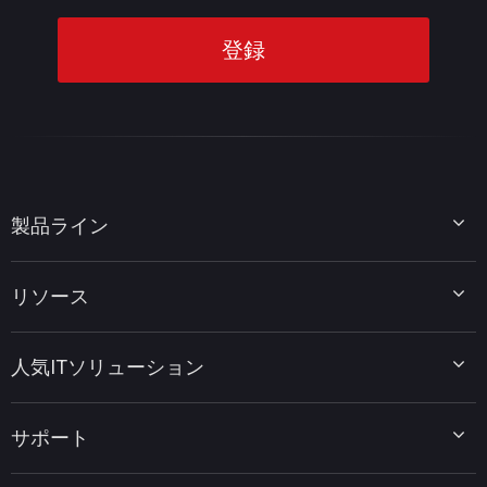
製品ライン
MiniTool Partition Wizard
リソース
MiniTool Power Data Recovery
MiniTool ShadowMaker
ディスクパーティションのヒント
MiniTool System Booster
人気ITソリューション
データ復元ヒント
MiniTool PDF Editor
データバックアップのヒント
MiniTool MovieMaker
Windows 10をWindows 11にアップグレード
PC高速化ヒント
MiniTool uTube Downloader
サポート
MiniTool ニュースセンター
PDF編集ヒント
MiniTool Video Converter
動画編集ヒント
MiniTool Screen Recorder
会社概要