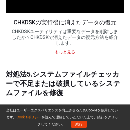
CHKDSKの実行後に消えたデータの復元
CHKDSKユーティリティは重要なデータを削除しま
したか？CHKDSKで消えたデータの復元方法を紹介
します。
もっと見る
対処法5.システムファイルチェッカ
ーで不足または破損しているシステ
ムファイルを修復
システムファイルチェッカーツールはWindows の
当社はユーザーエクスペリエンスを向上させるためCookieを使用してい
ユーティリティの 1つで、これにより Windows シ
ます。
Cookieポリシー
を読んで理解していただいた上で、続行をクリッ
ステムファイルの破損をスキャンして、破損して
クしてください。
続行